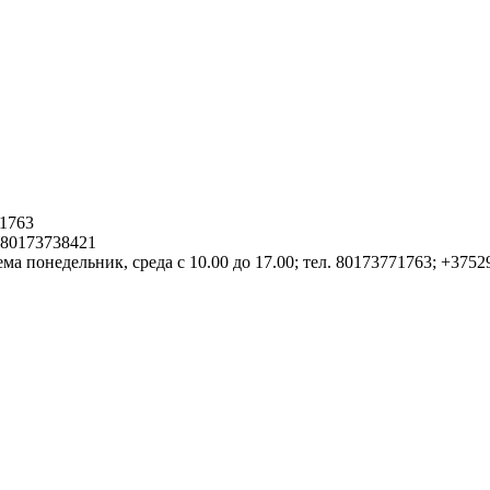
1763
. 80173738421
ма понедельник, среда с 10.00 до 17.00; тел. 80173771763; +375