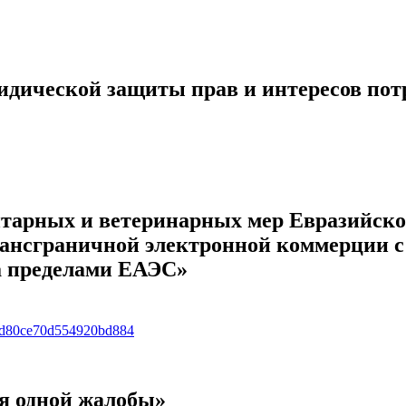
ической защиты прав и интересов потре
тарных и ветеринарных мер Евразийско
ансграничной электронной коммерции с 
а пределами ЕАЭС»
9e5fd80ce70d554920bd884
я одной жалобы»