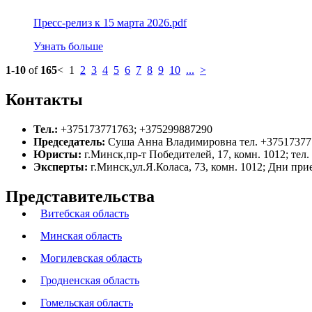
Пресс-релиз к 15 марта 2026.pdf
Узнать больше
1
-
10
of
165
<
1
2
3
4
5
6
7
8
9
10
...
>
Контакты
Тел.:
+375173771763; +375299887290
Председатель:
Суша Анна Владимировна тел. +37517377
Юристы:
г.Минск,пр-т Победителей, 17, комн. 1012; тел
Эксперты:
г.Минск,ул.Я.Коласа, 73, комн. 1012; Дни прие
Представительства
Витебская область
Минская область
Могилевская область
Гродненская область
Гомельская область