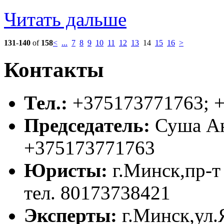
Читать дальше
131
-
140
of
158
<
...
7
8
9
10
11
12
13
14
15
16
>
Контакты
Тел.:
+375173771763; 
Председатель:
Суша Ан
+375173771763
Юристы:
г.Минск,пр-т 
тел. 80173738421
Эксперты:
г.Минск,ул.Я