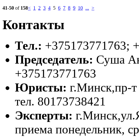
41
-
50
of
158
<
1
2
3
4
5
6
7
8
9
10
...
>
Контакты
Тел.:
+375173771763; 
Председатель:
Суша Ан
+375173771763
Юристы:
г.Минск,пр-т 
тел. 80173738421
Эксперты:
г.Минск,ул.Я
приема понедельник, сре