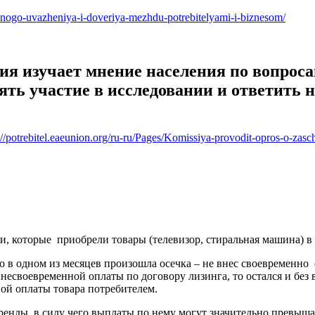
imnogo-uvazheniya-i-doveriya-mezhdu-potrebitelyami-i-biznesom/
я изучает мнение населения по вопроса
ть участие в исследовании и ответить н
://potrebitel.eaeunion.org/ru-ru/Pages/Komissiya-provodit-opros-o-zasch
и, которые приобрели товары (телевизор, стиральная машина) в 
в одном из месяцев произошла осечка – не внес своевременно оч
 несвоевременной оплаты по договору лизинга, то остался и без
ной оплаты товара потребителем.
аренды, в силу чего выплаты по нему могут значительно превы