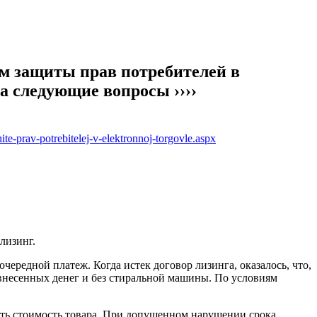
м защиты прав потребителей в
а следующие вопросы ››››
ite-prav-potrebitelej-v-elektronnoj-torgovle.aspx
лизинг.
ередной платеж. Когда истек договор лизинга, оказалось, что,
 внесенных денег и без стиральной машины. По условиям
шать стоимость товара. При допущенном нарушении срока