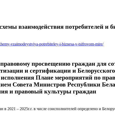
хемы взаимодействия потребителей и би
skhemy-vzaimodeystviya-potrebiteley-i-biznesa-v-tsifrovom-mire/
 правовому просвещению граждан для со
ртизации и сертификации и Белорусског
 исполнения Плане мероприятий по прав
нием Совета Министров Республики Белару
ния и правовый культуры граждан
в 2021 – 2025г.г. в числе соисполнителей определено и Белору