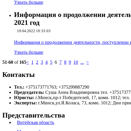
Узнать больше
Информация о продолжении деятельн
2021 год
19.04.2022 10:33:03
Информация о продолжении деятельности, поступлении и 
Узнать больше
51
-
60
of
165
<
1
2
3
4
5
6
7
8
9
10
...
>
Контакты
Тел.:
+375173771763; +375299887290
Председатель:
Суша Анна Владимировна тел. +37517377
Юристы:
г.Минск,пр-т Победителей, 17, комн. 1012; тел
Эксперты:
г.Минск,ул.Я.Коласа, 73, комн. 1012; Дни прие
Представительства
Витебская область