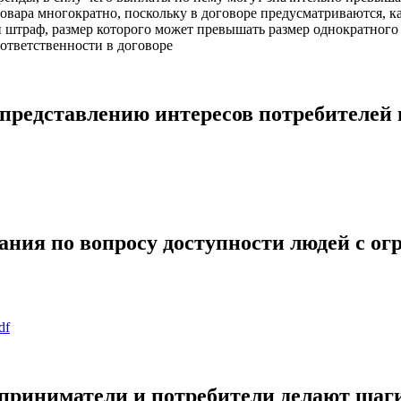
вара многократно, поскольку в договоре предусматриваются, ка
штраф, размер которого может превышать размер однократного 
 ответственности в договоре
редставлению интересов потребителей в
ания по вопросу доступности людей с о
df
риниматели и потребители делают шаг