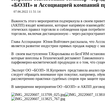
«БОЗП» и Ассоциацией компаний пр
07.06.2022 11:51:14
Важность этого мероприятия подчеркнула в своем приве
(АКПП) входят компании, которые напрямую взаимодейст
этических правил торговли и соблюдения прав потребит
торговли, включая дистанционную – через распространи
Глава Ассоциации Юлия Войтович рассказала, что Ассоц
является развитие индустрии прямых продаж наряду с за
В своем выступлении Т.Королькова из БелГИМ останови
которые внесены в Технический регламент Таможенного с
парфюмерно-косметической продукции и о том, что сущес
Эксперт ОО «БОЗП» Н.Купревич представила анализ пров
следует обращать внимание при покупке, например, обув
рассмотрению практики судебных споров при защите пра
В завершении мероприятия ОО «БОЗП» и АКПП договорил