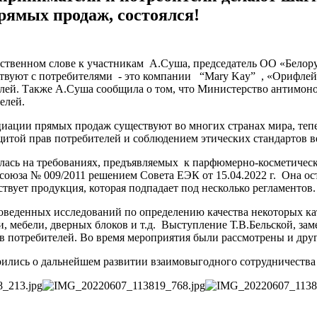
ямых продаж, состоялся!
тственном слове к участникам А.Суша, председатель ОО «Белор
вуют с потребителями - это компании “Mary Kay” , «Орифлейм
елей. Также А.Суша сообщила о том, что Министерство антимон
телей.
иации прямых продаж существуют во многих странах мира, тепе
щитой прав потребителей и соблюдением этических стандартов в
лась на требованиях, предъявляемых к парфюмерно-косметичес
оюза № 009/2011 решением Совета ЕЭК от 15.04.2022 г. Она ос
твует продукция, которая подпадает под несколько регламентов.
еденных исследований по определению качества некоторых кате
и, мебели, дверных блоков и т.д. Выступление Т.В.Бельской, з
в потребителей. Во время мероприятия были рассмотрены и друг
ись о дальнейшем развитии взаимовыгодного сотрудничества в