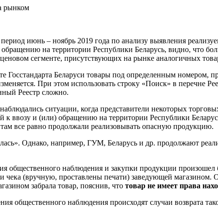
а рынком
 период июнь – ноябрь 2019 года по анализу выявления реализу
) обращению на территории Республики Беларусь, видно, что б
 ценовом сегменте, присутствующих на рынке аналогичных това
те Госстандарта Беларуси товары под определенным номером, пр
меняется. При этом использовать строку «Поиск» в перечне Ре
анный Реестр сложно.
наблюдались ситуации, когда представители некоторых торговы
й к ввозу и (или) обращению на территории Республики Белару
 там все равно продолжали реализовывать опасную продукцию.
лась». Однако, например, ГУМ, Беларусь и др. продолжают реал
ия общественного наблюдения и закупки продукции произошел б
 чека (вручную, проставлены печати) заведующей магазином. Ост
газином забрала товар, пояснив, что
товар не имеет права нах
ения общественного наблюдения происходят случаи возврата так