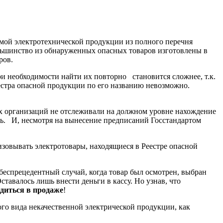
емой электротехнической продукции из полного перечня
ольшинство из обнаруженных опасных товаров изготовлены в
ров.
и необходимости найти их повторно становится сложнее, т.к.
естра опасной продукции по его названию невозможно.
х организаций не отслеживали на должном уровне нахождение
сь. И, несмотря на вынесение предписаний Госстандартом
изовывать электротовары, находящиеся в Реестре опасной
еспрецедентный случай, когда товар был осмотрен, выбран
авалось лишь внести деньги в кассу. Но узнав, что
одиться в продаже
!
ого вида некачественной электрической продукции, как