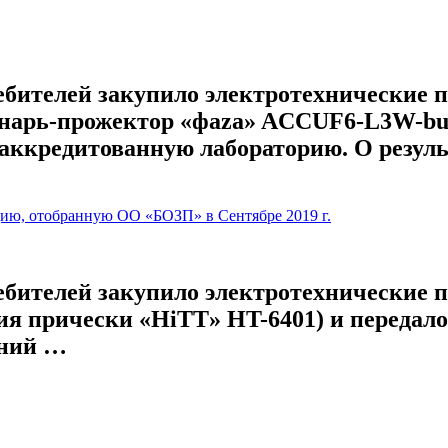
ебителей закупило электротехнические 
нарь-прожектор «фаza» ACCUF6-L3W-bu
 аккредитованную лабораторию. О резул
цию, отобранную ОО «БОЗП» в Сентябре 2019 г.
бителей закупило электротехнические п
я прически «HiTT» HT-6401) и передал
аний …