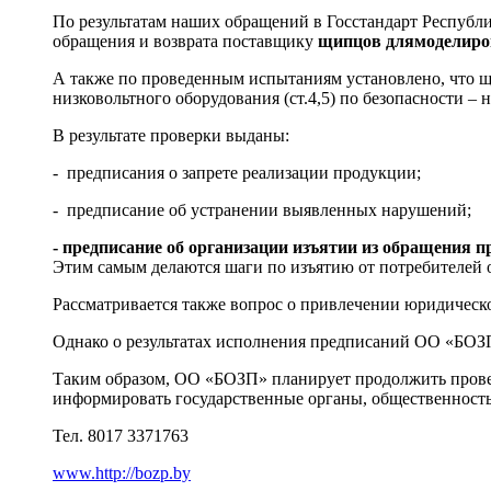
По результатам наших обращений в Госстандарт Республ
обращения и возврата поставщику
щипцов для
моделиро
А также по проведенным испытаниям установлено, что щ
низковольтного оборудования (ст.4,5) по безопасности –
В результате проверки выданы:
- предписания о запрете реализации продукции;
- предписание об устранении выявленных нарушений;
- предписание об организации изъятии из обращения 
Этим самым делаются шаги по изъятию от потребителей о
Рассматривается также вопрос о привлечении юридическо
Однако о результатах исполнения предписаний ОО «БОЗ
Таким образом, ОО «БОЗП» планирует продолжить прове
информировать государственные органы, общественность,
Тел. 8017 3371763
www.http://bozp.by