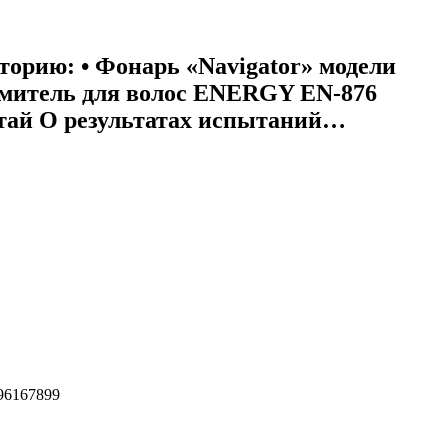
орию: • Фонарь «Navigator» модели
итель для волос ENERGY EN-876
 Китай О результатах испытаний…
296167899