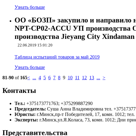
Узнать больше
ОО «БОЗП» закупило и направило н
NPT-CP02-ACCU УП производства 
производства Jieyang City Xindaman
22.06.2019 15:01:20
Таблица испытаний товаров за май 2019
Узнать больше
81
-
90
of
165
<
...
4
5
6
7
8
9
10
11
12
13
...
>
Контакты
Тел.:
+375173771763; +375299887290
Председатель:
Суша Анна Владимировна тел. +37517377
Юристы:
г.Минск,пр-т Победителей, 17, комн. 1012; тел
Эксперты:
г.Минск,ул.Я.Коласа, 73, комн. 1012; Дни прие
Представительства